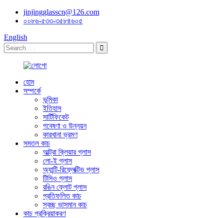
jinjingglasscn@126.com
০০৮৬-৫৩৩-৩৫৮৪৬০৫
English
হোম
সম্পর্কে
ভূমিকা
ইতিহাস
সার্টিফিকেট
গবেষণা ও উন্নয়ন
কারখানা ভ্রমণ
সমতল কাচ
আল্ট্রা ক্লিয়ার গ্লাস
লো-ই গ্লাস
অ্যান্টি-রিফ্লেক্টিভ গ্লাস
টিসিও গ্লাস
রঙিন ফ্লোট গ্লাস
প্রতিফলিত কাচ
স্বচ্ছ ভাসমান কাচ
কাচ প্রক্রিয়াকরণ