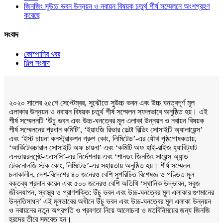
জিনজিং সুউচ্চ ভবন উন্নয়ন ও নবায়ন বিষয়ক চতুর্থ শীর্ষ সম্মেলনে অংশগ্রহণ
করেছে
সংবাদ
কোম্পানির খবর
শিল্প সংবাদ
২০২০ সালের ২৫শে সেপ্টেম্বর, সুঝৌতে সুউচ্চ ভবন এবং উচ্চ ঘনত্বপূর্ণ মূল
এলাকার উন্নয়ন ও নবায়ন বিষয়ক চতুর্থ শীর্ষ সম্মেলন সফলভাবে অনুষ্ঠিত হয়। এই
শীর্ষ সম্মেলনটি ‘উঁচু ভবন এবং উচ্চ-ঘনত্বের মূল এলাকা উন্নয়ন ও নবায়ন বিষয়ক
শীর্ষ সম্মেলনের প্রধান কমিটি’, ‘ইয়াংজি রিভার ডেল্টা বিল্ডিং সোসাইটি অ্যালায়েন্স’
এবং ‘ইস্ট চায়না কনস্ট্রাকশন গ্রুপ কোং, লিমিটেড’-এর যৌথ পৃষ্ঠপোষকতায়,
‘আর্কিটেকচারাল সোসাইটি অফ চায়না’ এবং ‘কমিটি অফ হাই-রাইজ হ্যাবিট্যাট
এনভায়রনমেন্ট-এএসসি’-এর নির্দেশনায় এবং ‘শানডং জিনজিং সায়েন্স অ্যান্ড
টেকনোলজি স্টক কোং, লিমিটেড’-এর সহায়তায় অনুষ্ঠিত হয়। শীর্ষ সম্মেলন
চলাকালীন, দেশ-বিদেশের ৪০ জনেরও বেশি সুপরিচিত বিশেষজ্ঞ ও পণ্ডিত মূল
বক্তব্য প্রদান করেন এবং ৫০০ জনেরও বেশি অতিথি ‘স্থানিক উদ্ভাবন, সবুজ
জীবনযাপন, স্বাস্থ্য ও প্রাণশক্তি: উঁচু ভবন এবং উচ্চ-ঘনত্বের মূল এলাকার গুণমানের
উন্নতিসাধন’ এই মূলভাবের অধীনে উঁচু ভবন এবং উচ্চ-ঘনত্বের মূল এলাকা উন্নয়ন
ও নবায়নের নতুন অগ্রগতি ও প্রবণতা নিয়ে আলোচনা ও মতবিনিময়ের জন্য জিনজি
হ্রদের তীরে সমবেত হন।