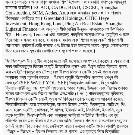
সভায় যোগদানের জন্য বিপুল সংখ্যক শিল্প বিশেষজ্ঞ এবং সরকারি বিভাগকে আমন্ত্রণ
জানানো হয়েছিল। ECADI, CADG, BIAD, CSCEC, Shanghai
Construction, SOM, Aedas, Arup এবং অন্যান্য বৃহৎ নকশা ও প্রধান
ঠিকাদাররা একত্রিত হন। Greenland Holdings, CITIC Heye
Investment, Hong Kong Land, Ping An Real Estate, Shanghai
Lujiazui Finance এবং অন্যান্য শীর্ষস্থানীয় উন্নয়ন সংস্থাগুলোও উপস্থিত
ছিল। Huawei, Tencent এবং অন্যান্য প্রযুক্তি সংস্থাগুলোও প্রযুক্তি ও জ্ঞান
দিয়ে তাদের ক্ষমতায়ন করে, যা সরকার, সমাজ এবং শিল্পের জন্য একটি শক্তিশালী
যোগাযোগ প্ল্যাটফর্ম তৈরি করেছে এবং চীনের উচ্চ ঘনত্বের শহুরে কেন্দ্র এলাকাগুলোর
উন্নয়নের জন্য মূল্যবান যোগাযোগের সুযোগ প্রদান করেছে।
জিনজিং গ্রুপ টানা তৃতীয় বছরের মতো এই সম্মেলনে অংশগ্রহণ করেছে। এবার তারা
সদ্য তালিকাভুক্ত ঝিঝেন অ্যান্টি-রিফ্লেক্টিভ গ্লাস এবং ঝিচুন আল্ট্রা ক্লিয়ার গ্লাস,
অফ-সাইটে প্রস্তুতকৃত টেম্পারেবল ট্রিপল সিলভার কোটিং লো-ই গ্লাস এবং
অন্যান্য পণ্য প্রদর্শন করেছে। ঝিঝেন অ্যান্টি-রিফ্লেক্টিভ গ্লাসের 'দেখুন কী
দেখছেন' (SEE WAHT YOU SEE) ভিজ্যুয়াল অভিজ্ঞতা, ঝিচুন আল্ট্রা
ক্লিয়ার লাইট ব্লু এজ, সুপারমি ন্যাচারাল, আরও স্বচ্ছ, উজ্জ্বল এবং নিরাপদ গুণগত
মানের আপগ্রেড এবং শিল্পের সর্বোচ্চ এলএসজি (LSG) পারফরম্যান্সের সুবিধাসহ
ট্রিপল সিলভার কোটিং লো-ই গ্লাস অতিথিদের সর্বোচ্চ মনোযোগ আকর্ষণ করেছে।
সিআইটিআইসি হেয়ে ইনভেস্টমেন্ট, ঝংনান রিয়েল এস্টেট, গ্রিনল্যান্ড হোল্ডিংস, পিং
আন রিয়েল এস্টেট, কেপিএফ, পিসিপিএ, ইসিএডিআই, সিএডিজি, ইএফসি, সুঝো
গোল্ড ম্যান্টিস, সিএসএসইসি এবং অন্যান্য সংশ্লিষ্ট অতিথিরা জিনজিং-এর বুথ
পরিদর্শন করেন এবং কীভাবে উচ্চ-মানের আল্ট্রা ক্লিয়ার গ্লাস ও উচ্চ-পারফরম্যান্সের
লো-ই গ্লাস নির্বাচন করা যায়, সেইসাথে বহুতল ভবনের কার্টেন ওয়াল অ্যাপ্লিকেশনে
"ঝিচুন + ঝিঝেন + ট্রিপল সিলভার লো-ই গ্লাস" এর ব্যবহার নিয়ে বিস্তারিত