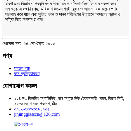
ধারণা এবং বিজ্ঞান ও প্রযুক্তিগত উদ্ভাবনকে চালিকাশক্তি হিসেবে গ্রহণ করে
সমাজকে আরও নিরাপদ, অধিক শক্তি-সাশ্রয়ী, সুন্দর ও আরামদায়ক কাচের পণ্য
সরবরাহ করে যাবে এবং সুউচ্চ ভবন ও মানব পরিবেশের উন্নয়নে আমাদের প্রজ্ঞা ও
শক্তি দিয়ে অবদান রাখবে!
পোস্টের সময়: ২৫-সেপ্টেম্বর-২০২০
পণ্য
সমতল কাচ
কাচ প্রক্রিয়াকরণ
যোগাযোগ করুন
২০৪ নং, জিনজিং অ্যাভিনিউ, হাই অ্যান্ড নিউ টেকনোলজি জোন, জিবো সিটি,
২৫৫০৮৬ শানডং প্রদেশ, চীন
০০৮৬-৫৩৩-৩৫৮৪৬০৫
jinjingglasscn@126.com