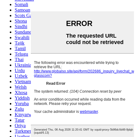
Somali
Samoan
Scots Gaelic
Shona
Sindhi
Sundanese
Swahili
Tajik
Tamil
Telugu
Thai
Ukrainian
Urdu
Uzbek
Vietnamese
Welsh
Xhosa
Yiddish
Yoruba
Zulu
Kinyarwanda
Tatar
Oriya
Turkmen
Uyghur