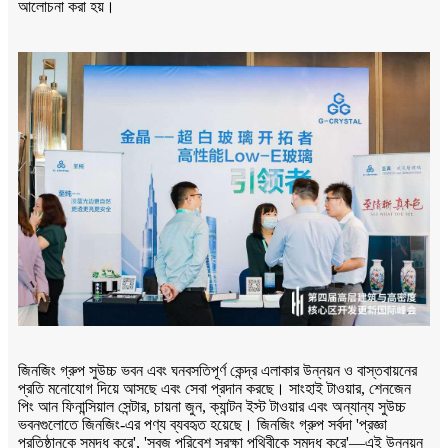
আলোচনা করা হয়।
জিনজিং গ্রুপ সুউচ্চ ভবন এবং ঘনবসতিপূর্ণ কেন্দ্র এলাকার উন্নয়ন ও বাস্তবায়নের
প্রতি মনোযোগ দিয়ে আসছে এবং সেবা প্রদান করছে। সাংহাই টাওয়ার, শেনজেন
পিং আন ফিনান্সিয়াল সেন্টার, চায়না জুন, ক্যান্টন ইস্ট টাওয়ার এবং অন্যান্য সুউচ্চ
ভবনগুলোতে জিনজিং-এর পণ্য ব্যবহৃত হয়েছে। জিনজিং গ্রুপ সর্বদা 'প্রজ্ঞা
প্রতিষ্ঠানকে সমৃদ্ধ করে', 'সবুজ পরিবেশ সুরক্ষা পৃথিবীকে সমৃদ্ধ করে'—এই উন্নয়ন