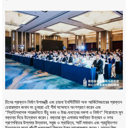
চীনের প্রাক্তন নির্মাণ উপমন্ত্রী এবং চায়না ইনস্টিটিউট অফ আর্কিটেকচারের প্রাক্তন
চেয়ারম্যান জনাব সং চুনহুয়া এই শীর্ষ সম্মেলনে অংশগ্রহণ করেন এবং
"স্থিতিস্থাপক শহরগুলিতে উঁচু ভবন ও উচ্চ-ঘনত্বের নকশা ও নির্মাণ" শিরোনামে মূল
বক্তব্য দিয়ে উদ্বোধন করেন। বক্তারা মূল এলাকার সমন্বিত উন্নয়ন ও নগর
প্রাণশক্তির উল্লম্ব উদ্ভাবন, সবুজ ও স্থায়িত্ব, স্মার্ট সমাধান এবং প্রযুক্তিগত
উদ্ভাবনের মতো পাঁচটি গুরুত্বপূর্ণ বিষয়ের উপর আলোকপাত করেন। তাদের কিছু